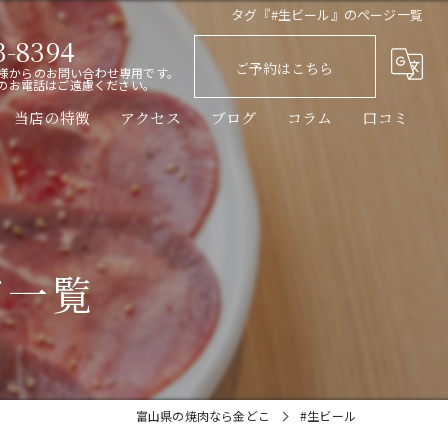
タグ『#生ビール』のページ一覧
3-8394
ご予約はこちら
様からのお問い合わせ専用です。
のお電話はご遠慮ください。
当店の特徴
アクセス
ブログ
コラム
口コミ
黒毛和牛
レバー
ごはん
ジ一覧
カウンター
ディナー
富山県の焼肉なら金どこ
#生ビール