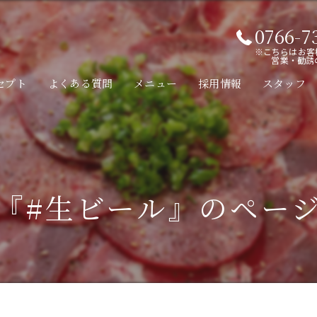
0766-7
※こちらはお客
営業・勧誘
セプト
よくある質問
メニュー
採用情報
スタッフ
『#生ビール』のペー