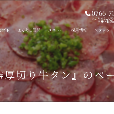
0766-7
※こちらはお客
営業・勧誘
セプト
よくある質問
メニュー
採用情報
スタッフ
#厚切り牛タン』のペ