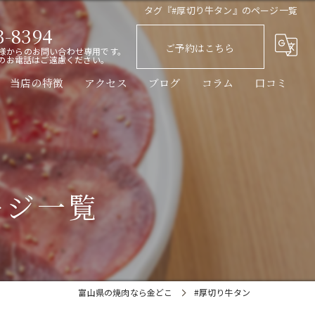
タグ『#厚切り牛タン』のページ一覧
3-8394
ご予約はこちら
様からのお問い合わせ専用です。
のお電話はご遠慮ください。
当店の特徴
アクセス
ブログ
コラム
口コミ
黒毛和牛
レバー
ごはん
ージ一覧
カウンター
ディナー
富山県の焼肉なら金どこ
#厚切り牛タン