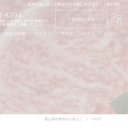
焼肉は富山県で上質なお肉が楽しめる金どこ | 黒毛和牛
3-8394
ご予約はこちら
様からのお問い合わせ専用です。
のお電話はご遠慮ください。
当店の特徴
アクセス
ブログ
コラム
口コミ
黒毛和牛
レバー
ごはん
カウンター
ディナー
富山県の焼肉なら金どこ
ブログ