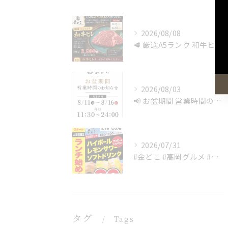
2026/08/08
🥩 厳選A5ランク 和牛ヒレ 🥩
2026/08/03
📢 お盆期間 営業時間のお知らせ
2026/07/31
#金どこ #高岡グルメ #富山グルメ #焼肉ランチ #
タグ
Tags