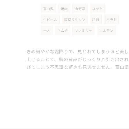
富山県
焼肉
肉寿司
ユッケ
生ビール
厚切り牛タン
冷麵
ハラミ
一人
キムチ
ファミリー
ホルモン
きめ細やかな霜降りで、見とれてしまうほど美し
上げることで、脂の旨みがじっくりと引き出され
びてしまう不思議な軽さも見逃せません。富山県